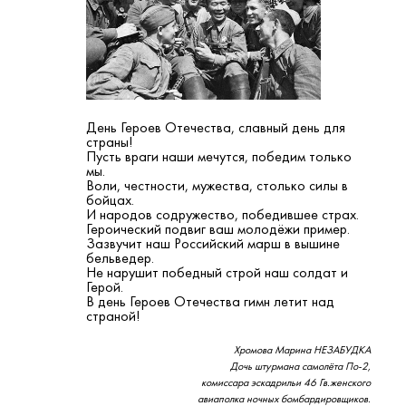
День Героев Отечества, славный день для
страны!
Пусть враги наши мечутся, победим только
мы.
Воли, честности, мужества, столько силы в
бойцах.
И народов содружество, победившее страх.
Героический подвиг ваш молодёжи пример.
Зазвучит наш Российский марш в вышине
бельведер.
Не нарушит победный строй наш солдат и
Герой.
В день Героев Отечества гимн летит над
страной!
Хромова Марина НЕЗАБУДКА
Дочь штурмана самолёта По-2,
комиссара эскадрильи 46 Гв.женского
авиаполка ночных бомбардировщиков.